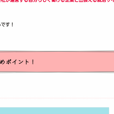
んです！
めポイント！