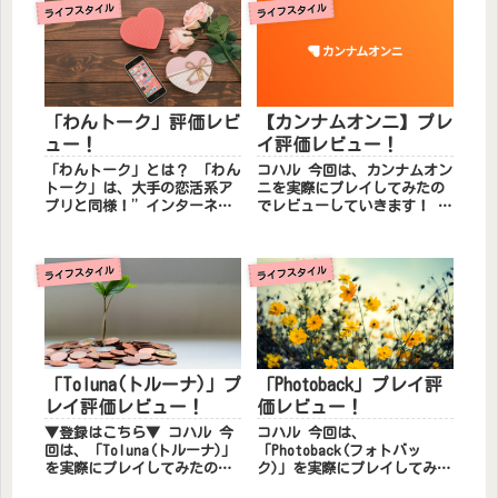
ライフスタイル
ライフスタイル
「わんトーク」評価レビ
【カンナムオンニ】プレ
ュー！
イ評価レビュー！
「わんトーク」とは？ 「わん
コハル 今回は、カンナムオン
トーク」は、大手の恋活系ア
ニを実際にプレイしてみたの
プリと同様！”インターネッ
でレビューしていきます！ カ
ト異性紹介事業届出済”のマ
ンナムオンニとは？ カンナム
ッチングアプリだから安心し
オンニは、株式会社ヒーリン
てご利用いただけます！ 「わ
グペーパーが運営する美容整
ライフスタイル
ライフスタイル
んトーク」のおすすめポイン
形大国・韓国発の美容医療の
ト！ 「わんトーク...
情報検索・予約アプリ！韓国
美...
「Toluna(トルーナ)」プ
「Photoback」プレイ評
レイ評価レビュー！
価レビュー！
▼登録はこちら▼ コハル 今
コハル 今回は、
回は、「Toluna(トルーナ)」
「Photoback(フォトバッ
を実際にプレイしてみたので
ク)」を実際にプレイしてみた
レビューしていきます！
のでレビューしていきます！