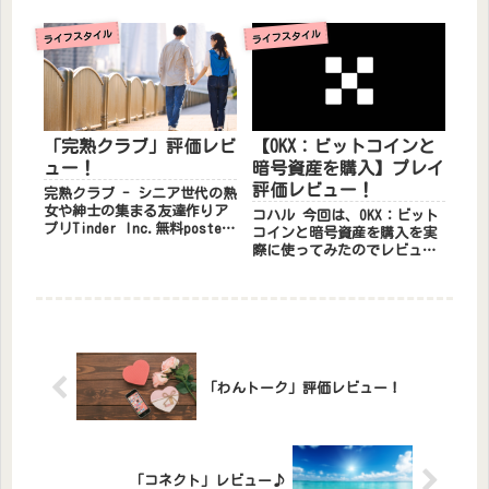
「Toluna(トルーナ)」とは？
「Photoback(フォトバッ
フランスで誕生したトルーナ
ク)」とは？ Photobackは、
ライフスタイル
ライフスタイル
（Toluna）です...
手軽に自分だけのオリジナル
フォトブックを作る...
「完熟クラブ」評価レビ
【OKX：ビットコインと
ュー！
暗号資産を購入】プレイ
評価レビュー！
完熟クラブ - シニア世代の熟
女や紳士の集まる友達作りア
コハル 今回は、OKX：ビット
プリTinder Inc.無料posted
コインと暗号資産を購入を実
withアプリーチ 「完熟クラ
際に使ってみたのでレビュー
ブ」とは？ 熟年を迎えた紳
していきます！ 「OKX」と
士、淑女、高年齢かつ通常の
は？ 取引所「OKX」は中国三
ソーシャルメディアは使いづ
大取引所のひとつです！
らい立場の...
「OKX」は、2014年に設立さ
れた世界トップクラスの...
「わんトーク」評価レビュー！
「コネクト」レビュー♪